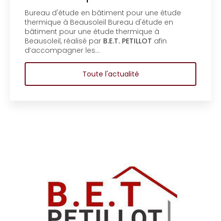
Menton
étude en bâtiment pour une étude
Mise en c
 à Beausoleil Bureau d'étude en
bureau d'
pour une étude thermique à
coproprié
, réalisé par
B.E.T. PETILLOT
afin
d'étude e
agner les…
coproprié
Toute l'actualité