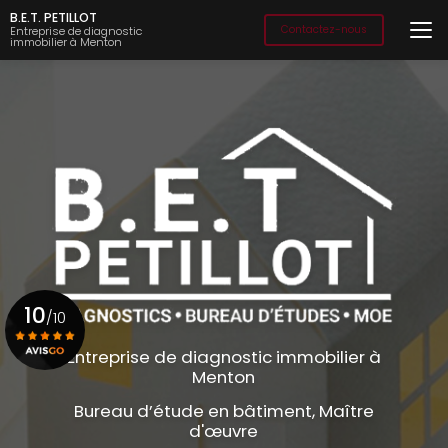
Aller
B.E.T. PETILLOT
au
Contactez-nous
Entreprise de diagnostic
immobilier à Menton
contenu
principal
10
/10
Entreprise de diagnostic immobilier à
Menton
Voir le certificat
Bureau d’étude en bâtiment, Maître
d'œuvre