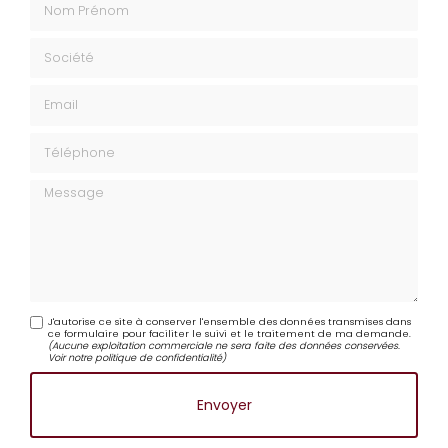
Nom Prénom
Société
Email
Téléphone
Message
J'autorise ce site à conserver l'ensemble des données transmises dans
ce formulaire pour faciliter le suivi et le traitement de ma demande.
(Aucune exploitation commerciale ne sera faite des données conservées.
Voir notre
politique de confidentialité
)