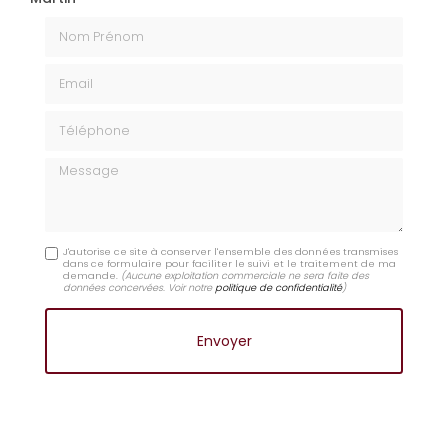
Nom Prénom
Email
Téléphone
Message
J'autorise ce site à conserver l'ensemble des données transmises
dans ce formulaire pour faciliter le suivi et le traitement de ma
demande.
(Aucune exploitation commerciale ne sera faite des
données concervées. Voir notre
politique de confidentialité
)