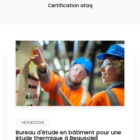
Certification afaq
026
14/04/2
d'étude en bâtiment pour une
Mise en
hermique à Beausoleil
un bure