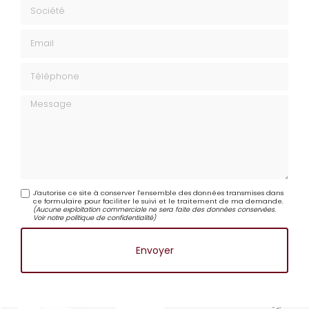
Société
Email
Téléphone
Message
J'autorise ce site à conserver l'ensemble des données transmises dans
ce formulaire pour faciliter le suivi et le traitement de ma demande.
(Aucune exploitation commerciale ne sera faite des données conservées.
Voir notre
politique de confidentialité
)