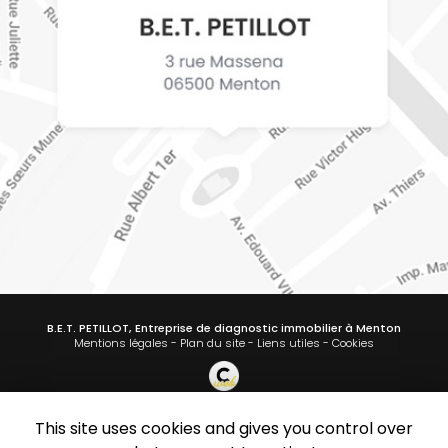
B.E.T. PETILLOT, Entreprise de diagnostic immobilier à Menton
Mentions légales
-
Plan du site
-
Liens utiles
-
Cookies
This site uses cookies and gives you control over
Création et référencement de site Internet
Demande de Devis