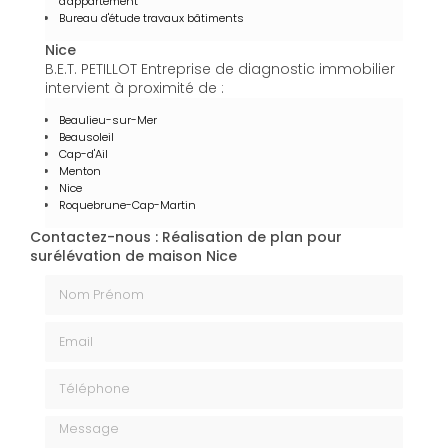
d'appartement
Bureau d'étude travaux bâtiments
Nice
B.E.T. PETILLOT Entreprise de diagnostic immobilier
intervient à proximité de :
Beaulieu-sur-Mer
Beausoleil
Cap-d'Ail
Menton
Nice
Roquebrune-Cap-Martin
Contactez-nous : Réalisation de plan pour
surélévation de maison Nice
Nom Prénom
Email
Téléphone
Message