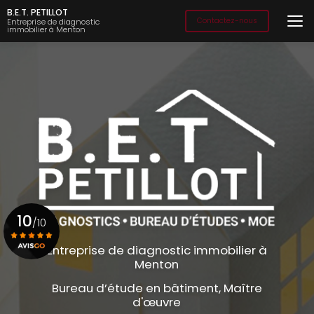
Aller
B.E.T. PETILLOT
au
Contactez-nous
Entreprise de diagnostic
immobilier à Menton
contenu
principal
10
/10
Entreprise de diagnostic immobilier à
Menton
Voir le certificat
Bureau d’étude en bâtiment, Maître
d'œuvre