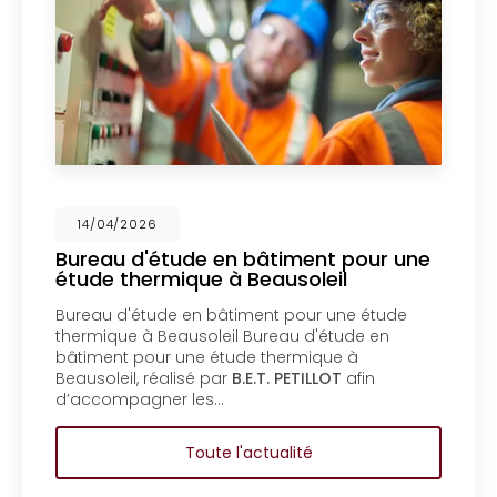
14/04/2026
ude en bâtiment pour une
Mise en cop
ique à Beausoleil
un bureau d
Menton
 en bâtiment pour une étude
Mise en coprop
ausoleil Bureau d'étude en
bureau d'étude
une étude thermique à
copropriété d’
isé par
B.E.T. PETILLOT
afin
d'étude en bât
 les…
copropriété d’
Toute l'actualité