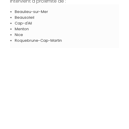
intervient à proximité de :
Beaulieu-sur-Mer
Beausoleil
Cap-d'Ail
Menton
Nice
Roquebrune-Cap-Martin