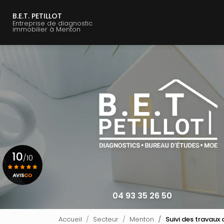
Navigation principale
Aller
au
B.E.T. PETILLOT
Entreprise de diagnostic
contenu
immobilier à Menton
principal
10
/10
Voir le certificat
04 93 35 26 50
Accueil
Secteur
Menton
Suivi des travaux