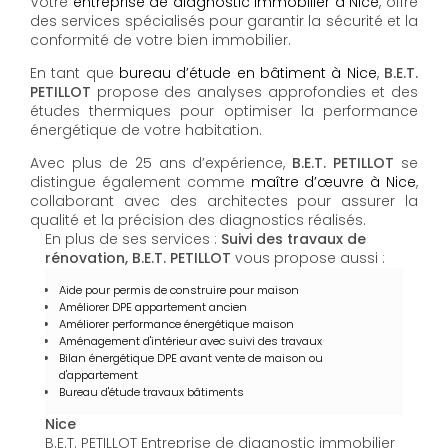
Votre
entreprise de diagnostic immobilier à Nice
, offre
des services spécialisés pour garantir la sécurité et la
conformité de votre bien immobilier.
En tant que
bureau d’étude en bâtiment à Nice
,
B.E.T.
PETILLOT
propose des analyses approfondies et des
études thermiques pour optimiser la performance
énergétique de votre habitation.
Avec plus de 25 ans d’expérience,
B.E.T. PETILLOT
se
distingue également comme
maître d’œuvre à Nice
,
collaborant avec des architectes pour assurer la
qualité et la précision des diagnostics réalisés.
En plus de ses services :
Suivi des travaux de
rénovation, B.E.T. PETILLOT
vous propose aussi :
Aide pour permis de construire pour maison
Améliorer DPE appartement ancien
Améliorer performance énergétique maison
Aménagement d'intérieur avec suivi des travaux
Bilan énergétique DPE avant vente de maison ou
d'appartement
Bureau d'étude travaux bâtiments
Nice
B.E.T. PETILLOT Entreprise de diagnostic immobilier