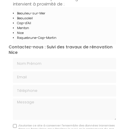
intervient à proximité de :
Beaulieu-sur-Mer
Beausoleil
Cap-d'Ail
Menton
Nice
Roquebrune-Cap-Martin
Contactez-nous : Suivi des travaux de rénovation
Nice
Nom Prénom
Email
Téléphone
Message
J'autorise ce site à conserver l'ensemble des données transmises
dans ce formulaire pour faciliter le suivi et le traitement de ma