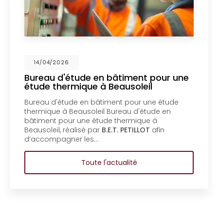
4/2026
14/0
u d'étude en bâtiment pour une
Mise 
 thermique à Beausoleil
un bu
Ment
 d'étude en bâtiment pour une étude
Mise en
ue à Beausoleil Bureau d'étude en
bureau
nt pour une étude thermique à
copropr
eil, réalisé par
B.E.T. PETILLOT
afin
d'étud
mpagner les…
coprop
Toute l'actualité