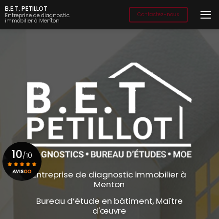
Aller
B.E.T. PETILLOT
au
Contactez-nous
Entreprise de diagnostic
immobilier à Menton
contenu
principal
10
/10
Entreprise de diagnostic immobilier à
Menton
Voir le certificat
Bureau d’étude en bâtiment, Maître
d'œuvre